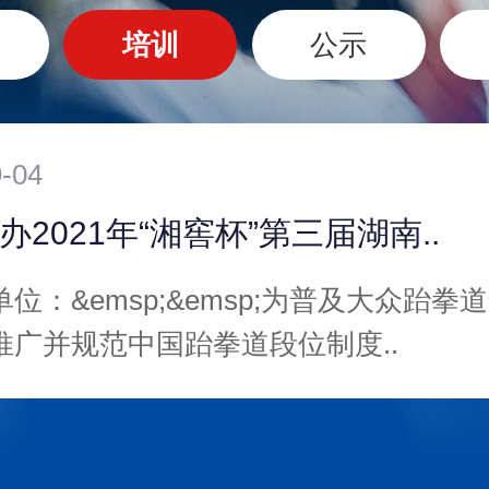
培训
公示
-04
办2021年“湘窖杯”第三届湖南..
位：&emsp;&emsp;为普及大众跆拳
推广并规范中国跆拳道段位制度..