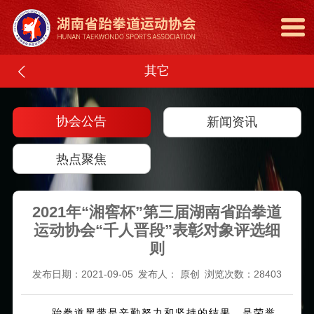
其它
协会公告
新闻资讯
热点聚焦
2021年“湘窖杯”第三届湖南省跆拳道
运动协会“千人晋段”表彰对象评选细
则
发布日期：2021-09-05
发布人： 原创
浏览次数：28403
跆拳道黑带是辛勤努力和坚持的结果，是荣誉