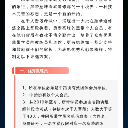
的象征，黑带意味着武道修炼的一个境界，一种技
术完善的标志，更是一个新的开始。
在千人晋段考试中，涌现出一大批在跆拳道修
炼之路上坚毅执着、勇攀高峰的黑带个人会员，有
在他们背后有孜孜不倦辛勤付出，培养了众多优秀
黑带学员的教练员和道馆，更有始终如一坚定支持
和鼓励孩子们的家长，为表彰优秀和彰显榜样，特
制定以下评选方案。
一、优秀教练员
1、所在单位必须是中跆协有效团体会员单位。
2、
中跆协有效
个人会员。
3、从2019年至今，
所带学员
参加由省跆协组
织的段位考试
（包括本次千人晋段）
人数大于等
于40人，并附所带学员名单信息表（含姓名、
身份证号，一名学员仅限对应一名所带教练