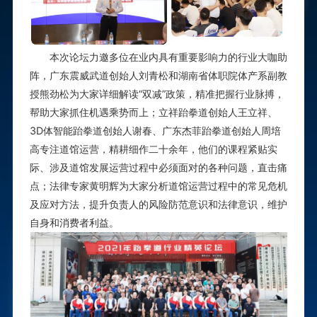
本次论坛力邀多位在业内具有重要影响力的行业大咖助
阵，广东震威武道创始人刘青松和湖南省体职院体产系副教
授熊劲松为大家详细解读“双减”政策，精准把握行业脉搏，
帮助大家抓住机遇乘势而上；
立祥跆拳道创始人王立祥、
3D体智能跆拳道创始人谢春、广东杰菲跆拳道创始人周培
高专注道馆运营，精耕细作
二
十余年，
他们的课程紧贴实
际、涉及道馆发展运营过程中必须面对的各种问题，直击痛
点；
法律专家黄明辉为大家分析道馆运营过程中的常见危机
及应对方
法，提升负责人的
风险防范
意识和法律意识，维护
自身和消费者利益
。