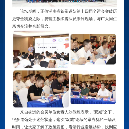
论坛期间，正值湖南省跆拳道队第十四届全运会
突破历
史
夺金凯旋之际，晏营主教练携队员来到现场，与广大同仁
亲切交流并合影留念
。
来自株洲的会员单位负责人刘教练表示，“双减”之下，
很多道馆处于迷茫状态，这次“双减”论坛的举办犹如一场及
时雨，让大家了解了政策意图，看清行业发展趋势，找到应